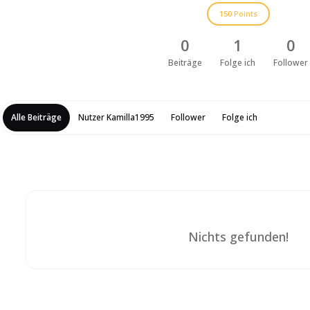
150
Points
0
1
0
Beiträge
Folge ich
Follower
Alle Beiträge
Nutzer Kamilla1995
Follower
Folge ich
Nichts gefunden!