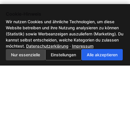
Cookie-Hinweis
Wir nutzen Cookies und ähnliche Technologien, um diese
Website betreiben und ihre Nutzung analysieren zu können
(Statistik) sowie Werbeanzeigen auszuliefern (Marketing). Du
kannst selbst entscheiden, welche Kategorien du zulassen
möchtest.
Datenschutzerklärung
·
Impressum
Nur essenzielle
Einstellungen
Alle akzeptieren
Feedback senden
AGB / Nutzungsbedingungen
Datenschutzerklärung
Impressum
2026 ©
Tech-News, KI-Trends & neue Technologien | NewsHub42
| All rights
reserved