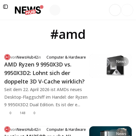
#amd
von
NewsHub42
in
Computer & Hardware
News
AMD Ryzen 9 9950X3D vs.
9950X3D2: Lohnt sich der
doppelte 3D V-Cache wirklich?
Seit dem 22. April 2026 ist AMDs neues
Desktop-Flaggschiff im Handel: der Ryzen
9 9950X3D2 Dual Edition. Es ist der e...
0
148
0
von
NewsHub42
in
Computer & Hardware
News