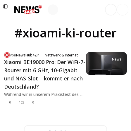
#xioami-ki-router
von
NewsHub42
in
Netzwerk & Internet
News
Xiaomi BE19000 Pro: Der WiFi-7-
Router mit 6 GHz, 10-Gigabit
und NAS-Slot – kommt er nach
Deutschland?
Während wir in unserem Praxistest des ...
0
128
0