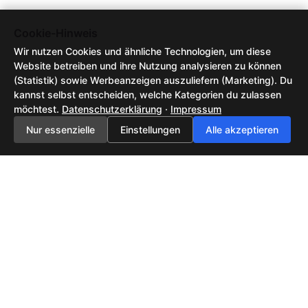
Cookie-Hinweis
Wir nutzen Cookies und ähnliche Technologien, um diese
Website betreiben und ihre Nutzung analysieren zu können
(Statistik) sowie Werbeanzeigen auszuliefern (Marketing). Du
kannst selbst entscheiden, welche Kategorien du zulassen
möchtest.
Datenschutzerklärung
·
Impressum
Nur essenzielle
Einstellungen
Alle akzeptieren
Feedback senden
AGB / Nutzungsbedingungen
Datenschutzerklärung
Impressum
2026 ©
Tech-News, KI-Trends & neue Technologien | NewsHub42
| All rights
reserved