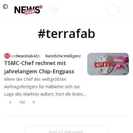
#terrafab
von
NewsHub42
in
Künstliche Intelligenz
News
TSMC-Chef rechnet mit
jahrelangem Chip-Engpass
Wenn der Chef des weltgrößten
Auftragsfertigers für Halbleiter sich zur
Lage des Marktes äußert, hört die Branc...
0
142
0
End of the page.