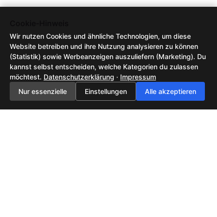
Cookie-Hinweis
Wir nutzen Cookies und ähnliche Technologien, um diese
Website betreiben und ihre Nutzung analysieren zu können
(Statistik) sowie Werbeanzeigen auszuliefern (Marketing). Du
kannst selbst entscheiden, welche Kategorien du zulassen
möchtest.
Datenschutzerklärung
·
Impressum
Nur essenzielle
Einstellungen
Alle akzeptieren
Feedback senden
AGB / Nutzungsbedingungen
Datenschutzerklärung
Impressum
2026 ©
Tech-News, KI-Trends & neue Technologien | NewsHub42
| All rights
reserved