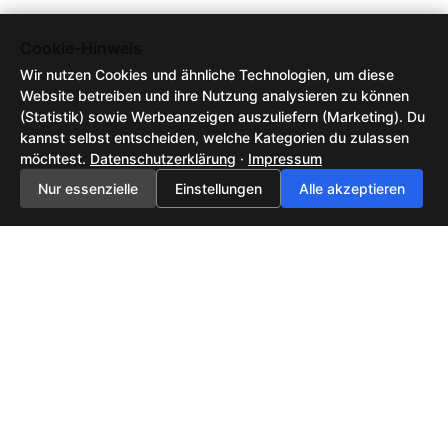
Cookie-Hinweis
Wir nutzen Cookies und ähnliche Technologien, um diese
Website betreiben und ihre Nutzung analysieren zu können
(Statistik) sowie Werbeanzeigen auszuliefern (Marketing). Du
kannst selbst entscheiden, welche Kategorien du zulassen
möchtest.
Datenschutzerklärung
·
Impressum
Nur essenzielle
Einstellungen
Alle akzeptieren
Feedback senden
AGB / Nutzungsbedingungen
Datenschutzerklärung
Impressum
2026 ©
Tech-News, KI-Trends & neue Technologien | NewsHub42
| All rights
reserved