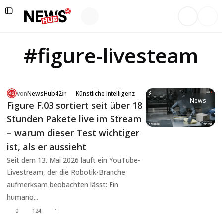
#figure-livesteam
von
NewsHub42
in
Künstliche Intelligenz
News
Figure F.03 sortiert seit über 18
Stunden Pakete live im Stream
– warum dieser Test wichtiger
ist, als er aussieht
Seit dem 13. Mai 2026 läuft ein YouTube-
Livestream, der die Robotik-Branche
aufmerksam beobachten lässt: Ein
humano...
0
124
1