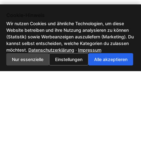
Cookie-Hinweis
Wir nutzen Cookies und ähnliche Technologien, um diese
Website betreiben und ihre Nutzung analysieren zu können
(Statistik) sowie Werbeanzeigen auszuliefern (Marketing). Du
kannst selbst entscheiden, welche Kategorien du zulassen
möchtest.
Datenschutzerklärung
·
Impressum
Nur essenzielle
Einstellungen
Alle akzeptieren
Feedback senden
AGB / Nutzungsbedingungen
Datenschutzerklärung
Impressum
2026 ©
Tech-News, KI-Trends & neue Technologien | NewsHub42
| All rights
reserved