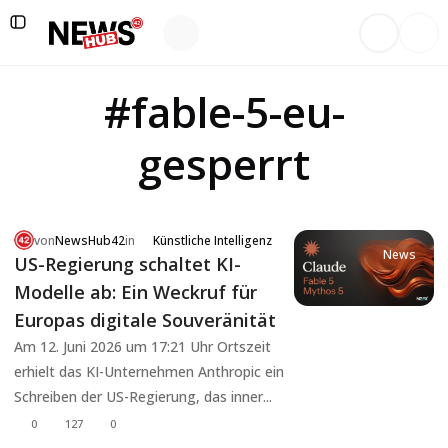
#fable-5-eu-
gesperrt
von
NewsHub42
in
Künstliche Intelligenz
News
US-Regierung schaltet KI-
Modelle ab: Ein Weckruf für
Europas digitale Souveränität
Am 12. Juni 2026 um 17:21 Uhr Ortszeit
erhielt das KI-Unternehmen Anthropic ein
Schreiben der US-Regierung, das inner...
0
127
0