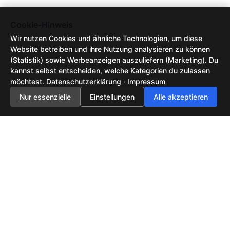
Cookie-Hinweis
Wir nutzen Cookies und ähnliche Technologien, um diese
Website betreiben und ihre Nutzung analysieren zu können
(Statistik) sowie Werbeanzeigen auszuliefern (Marketing). Du
kannst selbst entscheiden, welche Kategorien du zulassen
möchtest.
Datenschutzerklärung
·
Impressum
Nur essenzielle
Einstellungen
Alle akzeptieren
Feedback senden
AGB / Nutzungsbedingungen
Datenschutzerklärung
Impressum
2026 ©
Tech-News, KI-Trends & neue Technologien | NewsHub42
| All rights
reserved