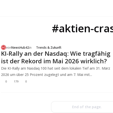
#aktien-cra
von
NewsHub42
in
Trends & Zukunft
KI-Rally an der Nasdaq: Wie tragfähig
ist der Rekord im Mai 2026 wirklich?
Die KI-Rally am Nasdaq 100 hat seit dem lokalen Tief am 31. März
2026 um über 25 Prozent zugelegt und am 7. Mai mit...
0
179
0
End of the page.