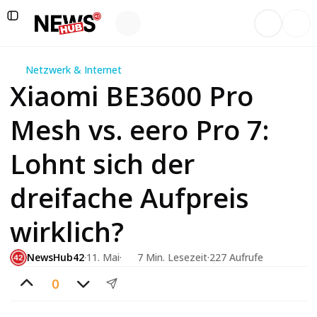
Netzwerk & Internet
Xiaomi BE3600 Pro
Mesh vs. eero Pro 7:
Lohnt sich der
dreifache Aufpreis
wirklich?
NewsHub42
·
11. Mai
·
7 Min. Lesezeit
·
227
Aufrufe
0